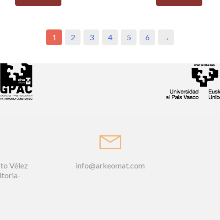
1
2
3
4
5
6
→
sto Vélez
info@arkeomat.com
itoria-