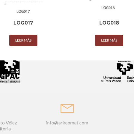
LOG017
LOG018
LEER MÁS
LEER MÁS
sto Vélez
info@arkeomat.com
itoria-