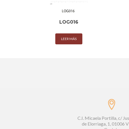
LOG016
LEER MÁS
C.I. Micaela Portilla, c/ Ju
de Elorriaga, 1, 01006 V