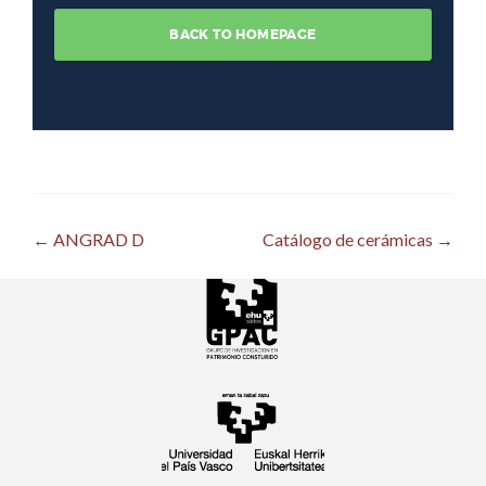
Post
←
ANGRAD D
Catálogo de cerámicas
→
navigation