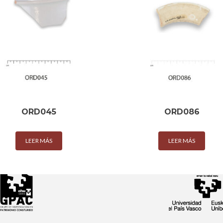
ORD045
ORD086
LEER MÁS
LEER MÁS