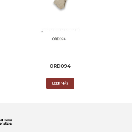
ORD094
LEER MÁS