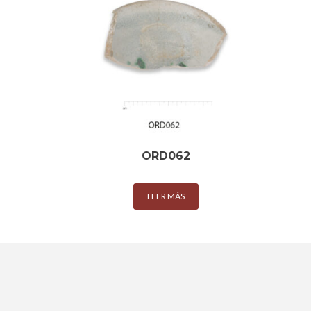
ORD062
LEER MÁS