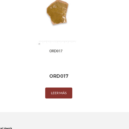
ORD017
LEER MÁS