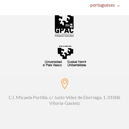
navigation
portugueses
→
C.I. Micaela Portilla, c/ Justo Vélez de Elorriaga, 1, 01006
Vitoria-Gasteiz