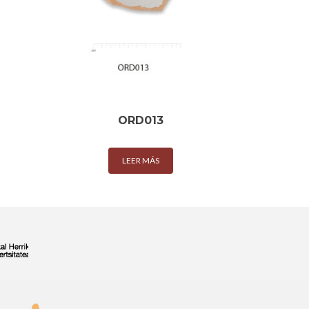
ORD013
LEER MÁS