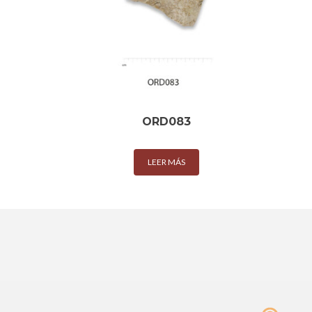
ORD083
LEER MÁS