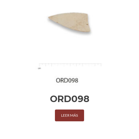
ORD098
LEER MÁS